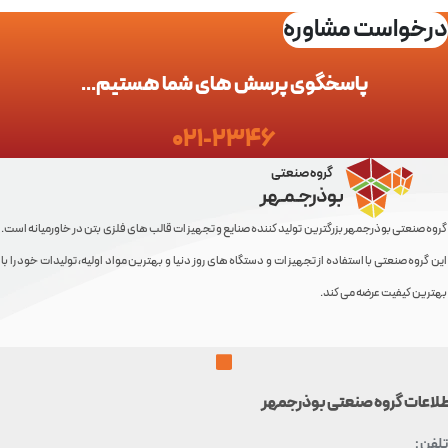
خواست مشاوره
پاسخگوی پرسش های شما هستیم...
021-2346
 صنعتی بوذرجمهر بزرگترین تولید کننده صنایع و تجهیزات قالب های فلزی بتن در خاورمیانه است.
روه صنعتی با استفاده از تجهیزات و دستگاه های روز دنیا و بهترین مواد اولیه، تولیدات خود را با
ین کیفیت عرضه می کند.
عات گروه صنعتی بوذرجمهر
 :