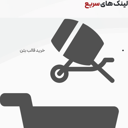
نک های
سریع
خرید قالب بتن