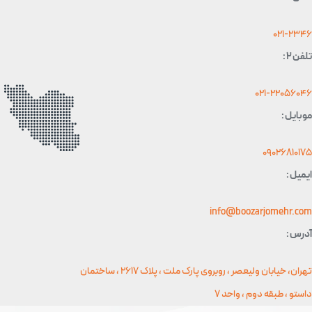
021-2
 :
021-22056
یل :
0902681
ل :
info@boozarjomehr.
 :
تهران، خیابان ولیعصر ، روبروی پارک ملت ، پلاک 2617 ، ساختمان
و ، طبقه دوم ، واحد 7