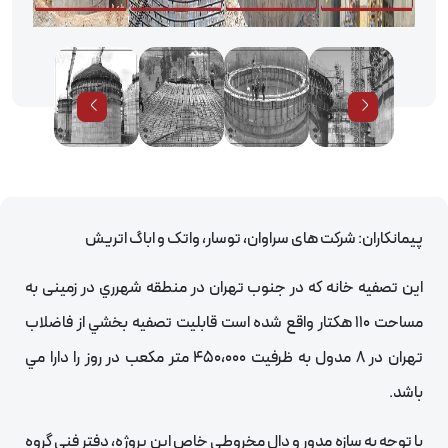
پيمانكاران: شركت های سراوان، توسار، واتک و اباگ اتريش
اين تصفيه خانه كه در جنوب تهران در منطقه شهرري در زمينی به
مساحت 110 هكتار واقع شده است قابليت تصفيه بخشي از فاضلاب
تهران در 8 مدول به ظرفيت 450،000 متر مكعب در روز را دارا مي
باشد.
با توجه به سازه مدور و دال مخروطی خاص اين پروژه، دفتر فنی گروه