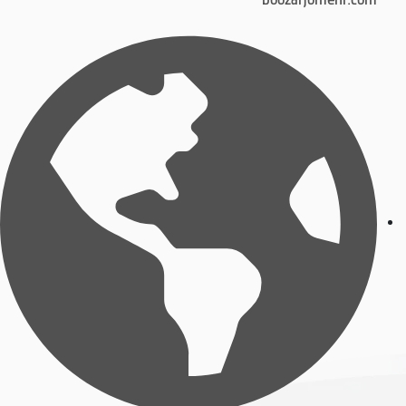
boozarjomehr.com