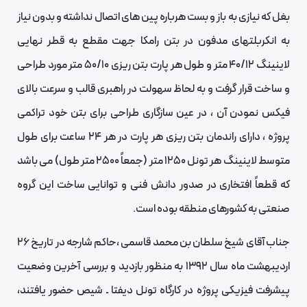
بغل که نیازی به باز و بست هرباره پین های اتصال نداشته و بدون نیاز
به انکربلتهای مدفون در بتن رامکا جهت مقطع به قطر نهایی
لاینینگ 40/12 متر و طول هر پارت بتن ریزی 50/10 متر مورد طراحی
و ساخت قرار گرفت و به لحاظ سهولت در راهبری قالب و سرعت بالای
فیکس نمودن آن ، در عین سازگاری طراحی برای بتن خود تراکمی
پروژه ، دارای راندمان بتن ریزی هر پارت در هر 24 ساعت برای طول
متوسط لاینینگ هر تونل 1250 متر (جمعاً 2500 متر طول) می باشد
که قطعاً افتخاری در صدور دانش فنی و توانایی ساخت این گروه
صنعتی به کشورهای منطقه بوده است.
جناب آقای شیخ سلطان بن محمد قاسمی ،‌حاکم شارجه در تاریخ 26
اردیبهشت ماه سال 1392 به منظور بازدید و بررسی آخرین وضعیت
پیشرفت فیزیکی پروژه در کارگاه تونل دیفتا ـ شیص حضور یافتند،