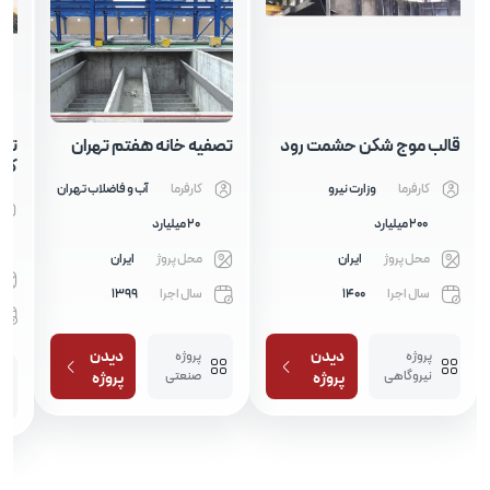
قالب موج شکن حشمت رود
تصفیه خانه هفتم تهران
تصفیه
کربلا
کارفرما
وزارت نیرو
کارفرما
آب و فاضلاب تهران
کا
200 میلیارد
20 میلیارد
80 می
محل پروژ
ایران
محل پروژ
ایران
مح
سال اجرا
1400
سال اجرا
1399
سا
دیدن
دیدن
پروژه
پروژه
نیروگاهی
صنعتی
پروژه
پروژه
پر
صن