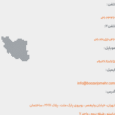
 :
021-2
 :
021-22056
یل :
0902681
ل :
info@boozarjomehr.
 :
تهران، خیابان ولیعصر ، روبروی پارک ملت ، پلاک 2617 ، ساختمان
و ، طبقه دوم ، واحد 7