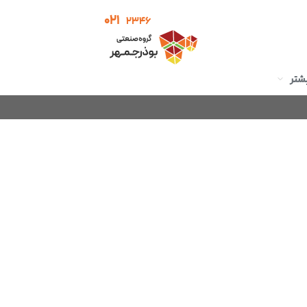
021
2346
شتر