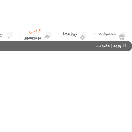
آکادمی
محصولات
پروژه ها
بی
بوذرجمهر
ورود | عضویت