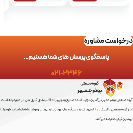
صن
خواست مشاوره
پاسخگوی پرسش های شما هستیم...
021-2346
 صنعتی بوذرجمهر بزرگترین تولید کننده صنایع و تجهیزات قالب های فلزی بتن در خاورمیانه است.
روه صنعتی با استفاده از تجهیزات و دستگاه های روز دنیا و بهترین مواد اولیه، تولیدات خود را با
ین کیفیت عرضه می کند.