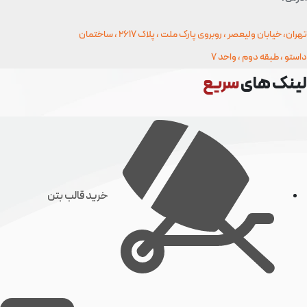
تهران، خیابان ولیعصر ، روبروی پارک ملت ، پلاک 2617 ، ساختمان
و ، طبقه دوم ، واحد 7
نک های
سریع
خرید قالب بتن