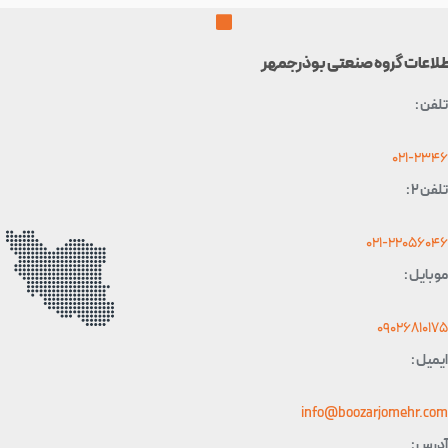
عات گروه صنعتی بوذرجمهر
 :
021-2
 :
021-22056
یل :
0902681
ل :
info@boozarjomehr.
 :